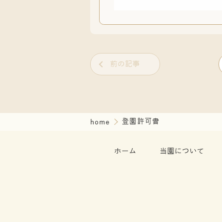
前の記事
home
登園許可書
ホーム
当園について